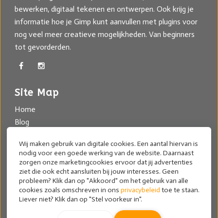
bewerken, digitaal tekenen en ontwerpen. Ook krijg je
informatie hoe je Gimp kunt aanvullen met plugins voor
nog veel meer creatieve mogelijkheden. Van beginners
tot gevorderden.
Site Map
Home
Blog
Registreer als Cursist
Wij maken gebruik van digitale cookies. Een aantal hiervan is
FAQ
nodig voor een goede werking van de website. Daarnaast
Over ons
zorgen onze marketingcookies ervoor dat jij advertenties
ziet die ook echt aansluiten bij jouw interesses. Geen
Gebruikersvoorwaarden
probleem? Klik dan op "Akkoord" om het gebruik van alle
Contact
cookies zoals omschreven in ons
privacybeleid
toe te staan.
Privacy Policy
Liever niet? Klik dan op "Stel voorkeur in".
Online leren werken met Gimp