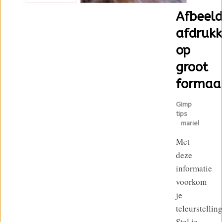
Afbeeld
afdruk
op
groot
formaa
Gimp
tips
mariel
Met
deze
informatie
voorkom
je
teleurstellin
Stel je