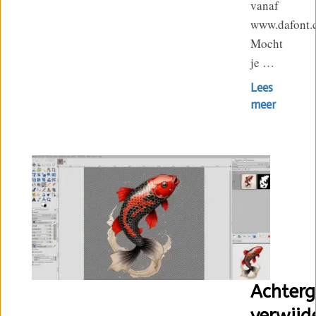
vanaf
www.dafont.
Mocht
je …
Lees
meer
Achterg
verwijd