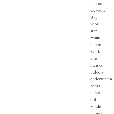
maken.
Gewoon
stap
voor
stap.
Vanaf
heden
zal ik
alle
nieuwe
video’s
ondertitelen,
zodat
je het
ook
zonder
geluid