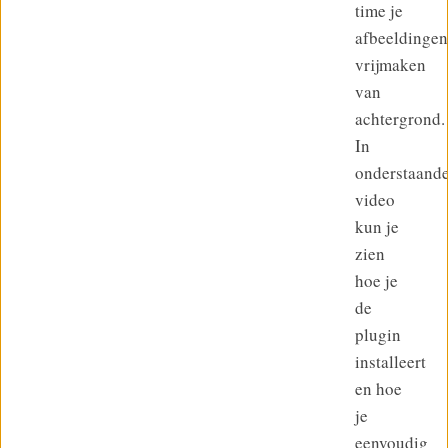
time je
afbeeldingen
vrijmaken
van
achtergrond.
In
onderstaand
video
kun je
zien
hoe je
de
plugin
installeert
en hoe
je
eenvoudig