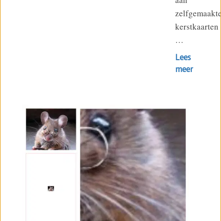
zelfgemaakt
kerstkaarten
…
Lees
meer