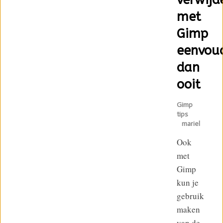
met
Gimp
eenvou
dan
ooit
Gimp
tips
mariel
Ook
met
Gimp
kun je
gebruik
maken
van de