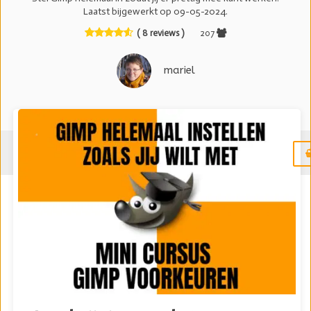
Laatst bijgewerkt op 09-05-2024.
( 8 reviews )
207
mariel
Menu
Een handig naslagwerk over
de voorkeuren van Gimp
Elke “les” bevat een video over één van de onderdelen van de
Gimp voorkeuren. Ze staan in de volgorde zoals deze in de
Gimp voorkeuren getoond wordt. Er wordt niet op alle
voorkeuren even diep ingegaan omdat het anders een heel