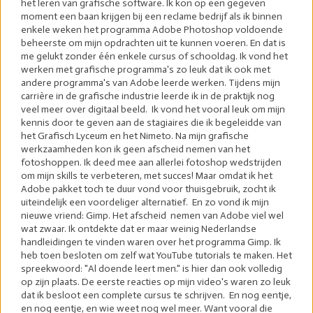
het leren van grafische software. Ik kon op een gegeven
moment een baan krijgen bij een reclame bedrijf als ik binnen
enkele weken het programma Adobe Photoshop voldoende
beheerste om mijn opdrachten uit te kunnen voeren. En dat is
me gelukt zonder één enkele cursus of schooldag. Ik vond het
werken met grafische programma's zo leuk dat ik ook met
andere programma's van Adobe leerde werken. Tijdens mijn
carrière in de grafische industrie leerde ik in de praktijk nog
veel meer over digitaal beeld. Ik vond het vooral leuk om mijn
kennis door te geven aan de stagiaires die ik begeleidde van
het Grafisch Lyceum en het Nimeto. Na mijn grafische
werkzaamheden kon ik geen afscheid nemen van het
fotoshoppen. Ik deed mee aan allerlei fotoshop wedstrijden
om mijn skills te verbeteren, met succes! Maar omdat ik het
Adobe pakket toch te duur vond voor thuisgebruik, zocht ik
uiteindelijk een voordeliger alternatief. En zo vond ik mijn
nieuwe vriend: Gimp. Het afscheid nemen van Adobe viel wel
wat zwaar. Ik ontdekte dat er maar weinig Nederlandse
handleidingen te vinden waren over het programma Gimp. Ik
heb toen besloten om zelf wat YouTube tutorials te maken. Het
spreekwoord: "Al doende leert men." is hier dan ook volledig
op zijn plaats. De eerste reacties op mijn video's waren zo leuk
dat ik besloot een complete cursus te schrijven. En nog eentje,
en nog eentje, en wie weet nog wel meer. Want vooral die