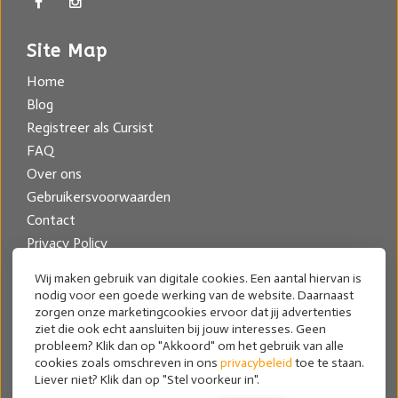
Site Map
Home
Blog
Registreer als Cursist
FAQ
Over ons
Gebruikersvoorwaarden
Contact
Privacy Policy
Online leren werken met Gimp
Wij maken gebruik van digitale cookies. Een aantal hiervan is
nodig voor een goede werking van de website. Daarnaast
Contact
zorgen onze marketingcookies ervoor dat jij advertenties
ziet die ook echt aansluiten bij jouw interesses. Geen
Mariella Wassing
probleem? Klik dan op "Akkoord" om het gebruik van alle
cookies zoals omschreven in ons
privacybeleid
toe te staan.
mariel@cursusgimp.nl
Liever niet? Klik dan op "Stel voorkeur in".