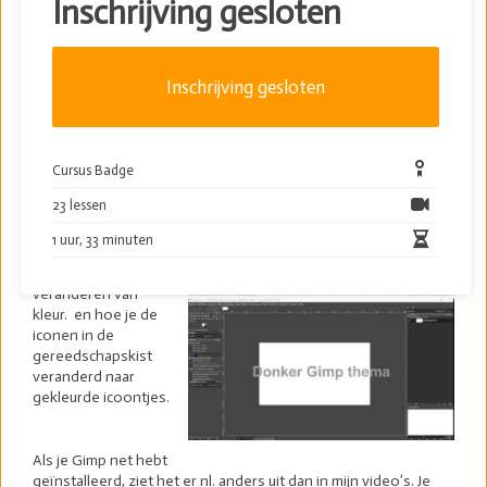
Inschrijving gesloten
technisch verhaal wordt en cursusgimp.nl moet juist
interessant blijven voor iedereen. Maar ik wil wel graag overal
even iets over vertellen en daarbij zo informatief mogelijk te
zijn. Waarom zou je deze instellingen gebruiken, of waarom
Inschrijving gesloten
juist gewoon laten staan zoals het staat. En wat betekenen al
die moeilijke termen.
Het is de bedoeling dat je deze “cursus” kunt gebruiken als
handig naslagwerk.
Cursus Badge
Zo vertel ik je bijv. in
23 lessen
hoofdstuk 9 en 10
hoe je de
1 uur, 33 minuten
achtergrond van
Gimp kunt
veranderen van
kleur. en hoe je de
iconen in de
gereedschapskist
veranderd naar
gekleurde icoontjes.
Als je Gimp net hebt
geïnstalleerd, ziet het er nl. anders uit dan in mijn video’s. Je