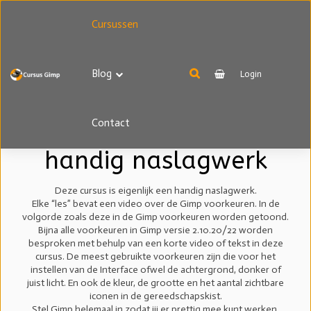
Cursussen
Blog
Login
Cursus Gimp
voorkeuren | een
Contact
handig naslagwerk
Deze cursus is eigenlijk een handig naslagwerk.
Elke “les” bevat een video over de Gimp voorkeuren. In de
volgorde zoals deze in de Gimp voorkeuren worden getoond.
Bijna alle voorkeuren in Gimp versie 2.10.20/22 worden
besproken met behulp van een korte video of tekst in deze
cursus. De meest gebruikte voorkeuren zijn die voor het
instellen van de Interface ofwel de achtergrond, donker of
juist licht. En ook de kleur, de grootte en het aantal zichtbare
iconen in de gereedschapskist.
Stel Gimp helemaal in zodat jij er prettig mee kunt werken.