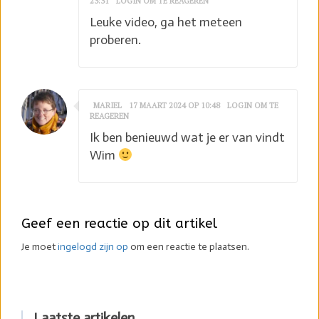
23:31
LOGIN OM TE REAGEREN
Leuke video, ga het meteen
proberen.
MARIEL
17 MAART 2024 OP 10:48
LOGIN OM TE
REAGEREN
Ik ben benieuwd wat je er van vindt
Wim
Geef een reactie op dit artikel
Je moet
ingelogd zijn op
om een reactie te plaatsen.
Laatste artikelen