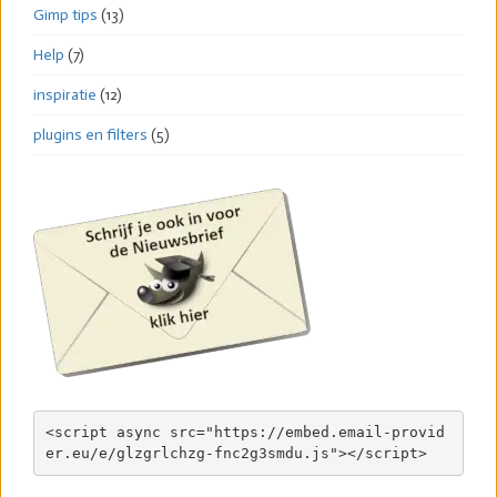
Gimp tips
(13)
Help
(7)
inspiratie
(12)
plugins en filters
(5)
<script async src="https://embed.email-provid