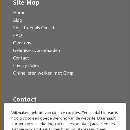
Site Map
Home
Blog
Registreer als Cursist
FAQ
Over ons
Gebruikersvoorwaarden
Contact
Privacy Policy
Online leren werken met Gimp
Contact
Mariella Wassing
Wij maken gebruik van digitale cookies. Een aantal hiervan is
nodig voor een goede werking van de website. Daarnaast
mariel@cursusgimp.nl
zorgen onze marketingcookies ervoor dat jij advertenties
ziet die ook echt aansluiten bij jouw interesses. Geen