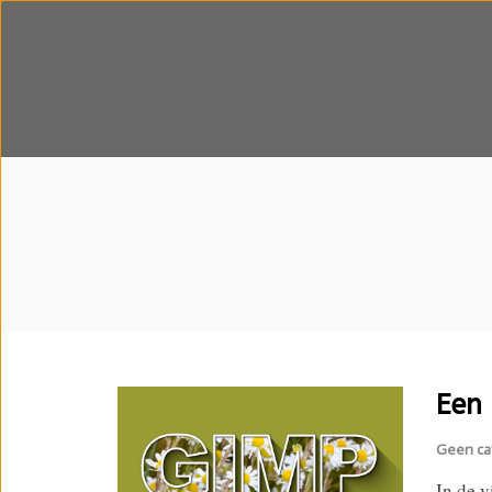
Een 
Geen ca
In de v