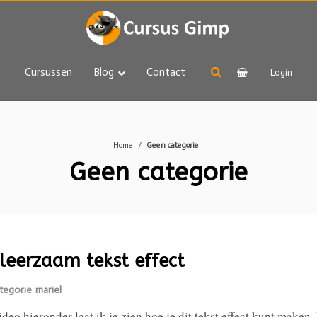
Cursussen
Blog
Contact
Login
Home
Geen categorie
Geen categorie
leerzaam tekst effect
tegorie
mariel
ideo hieronder laat ik je zien hoe je dit tekst effect kunt maken