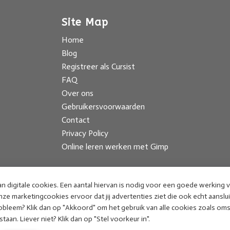
Site Map
Home
Blog
Registreer als Cursist
FAQ
Over ons
Gebruikersvoorwaarden
Contact
Privacy Policy
Online leren werken met Gimp
Contact
n digitale cookies. Een aantal hiervan is nodig voor een goede werking 
Mariella Wassing
e marketingcookies ervoor dat jij advertenties ziet die ook echt aanslui
obleem? Klik dan op "Akkoord" om het gebruik van alle cookies zoals om
mariel@cursusgimp.nl
staan. Liever niet? Klik dan op "Stel voorkeur in".
Archief nieuwsbrief