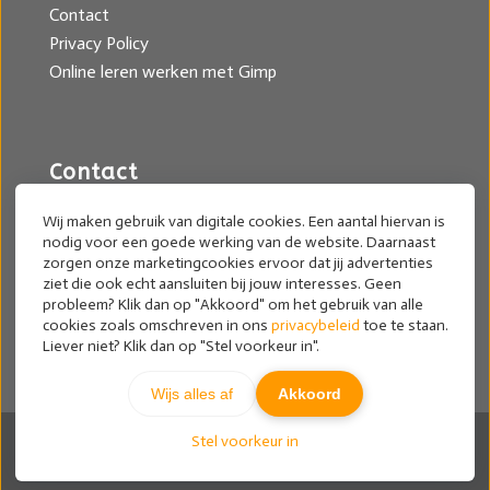
Contact
Privacy Policy
Online leren werken met Gimp
Contact
Mariella Wassing
Wij maken gebruik van digitale cookies. Een aantal hiervan is
nodig voor een goede werking van de website. Daarnaast
mariel@cursusgimp.nl
zorgen onze marketingcookies ervoor dat jij advertenties
ziet die ook echt aansluiten bij jouw interesses. Geen
Archief nieuwsbrief
probleem? Klik dan op "Akkoord" om het gebruik van alle
cookies zoals omschreven in ons
privacybeleid
toe te staan.
Liever niet? Klik dan op "Stel voorkeur in".
Wijs alles af
Akkoord
Stel voorkeur in
© 2026 Mariella Wassing - Powered by
Maatos